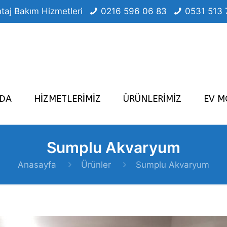
taj Bakım Hizmetleri
0216 596 06 83
0531 513 
ZDA
HİZMETLERİMİZ
ÜRÜNLERİMİZ
EV M
Sumplu Akvaryum
Anasayfa
Ürünler
Sumplu Akvaryum