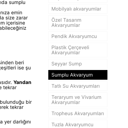
yıda sumplu
Mobilyalı akvaryumlar
ınıza emin
da size zarar
Özel Tasarım
um içerisine
Akvaryumlar
abileceğiniz
Pendik Akvaryumcu
Plastik Çerçeveli
Akvaryumlar
sinden beri
Seyyar Sump
şitleri ise şu
Sumplu Akvaryum
sıdır.
Yandan
Tatlı Su Akvaryumları
 tekrar
Teraryum ve Vivarium
 bulunduğu bir
Akvaryumlar
erek tekrar
Tropheus Akvaryumları
 yer darlığını
Tuzla Akvaryumcu