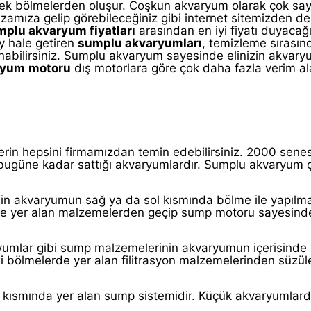
cek bölmelerden oluşur. Coşkun akvaryum olarak çok sa
amıza gelip görebileceğiniz gibi internet sitemizden de
plu akvaryum fiyatları
arasından en iyi fiyatı duyacağ
ay hale getiren
sumplu akvaryumları
, temizleme sırasın
lanabilirsiniz. Sumplu akvaryum sayesinde elinizin akvary
ryum
motoru
dış motorlara göre çok daha fazla verim al
lerin hepsini firmamızdan temin edebilirsiniz. 2000 sene
ugüne kadar sattığı akvaryumlardır. Sumplu akvaryum çe
in akvaryumun sağ ya da sol kısmında bölme ile yapılma
 yer alan malzemelerden geçip sump motoru sayesinde
yumlar gibi sump malzemelerinin akvaryumun içerisinde
ki bölmelerde yer alan filitrasyon malzemelerinden süzül
kısmında yer alan sump sistemidir. Küçük akvaryumlarda