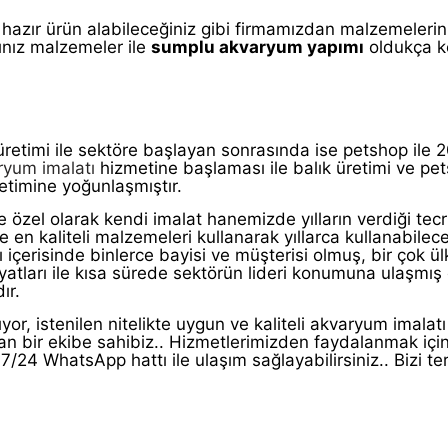
hazır ürün alabileceğiniz gibi firmamızdan malzemelerin
ınız malzemeler ile
sumplu akvaryum yapımı
oldukça ko
retimi ile sektöre başlayan sonrasında ise petshop ile 200
ryum imalatı
hizmetine başlaması ile balık üretimi ve pe
etimine yoğunlaşmıştır.
ye özel olarak kendi imalat hanemizde yılların verdiği te
e en kaliteli malzemeleri kullanarak yıllarca kullanabilec
 içerisinde binlerce bayisi ve müşterisi olmuş, bir çok ü
fiyatları ile kısa sürede sektörün lideri konumuna ulaşmış
ır.
or, istenilen nitelikte uygun ve kaliteli akvaryum imalatı
şan bir ekibe sahibiz.. Hizmetlerimizden faydalanmak için
/24 WhatsApp hattı ile ulaşım sağlayabilirsiniz.. Bizi terc