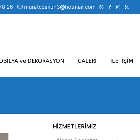
78 26
muratcoskun3@hotmail.com
OBİLYA ve DEKORASYON
GALERİ
İLETİŞİM
HİZMETLERİMİZ