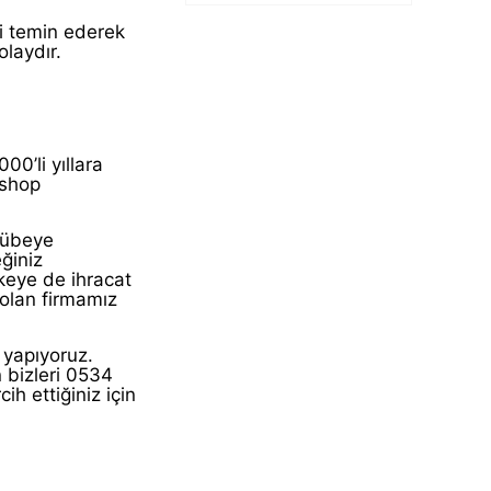
i temin ederek
laydır.
0’li yıllara
tshop
crübeye
eğiniz
lkeye de ihracat
 olan firmamız
 yapıyoruz.
 bizleri 0534
ih ettiğiniz için