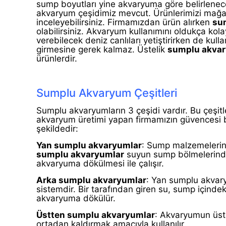
sump boyutları yine akvaryuma göre belirlene
akvaryum çeşidimiz mevcut. Ürünlerimizi mağaz
inceleyebilirsiniz. Firmamızdan ürün alırken
sum
olabilirsiniz. Akvaryum kullanımını oldukça kol
verebilecek deniz canlıları yetiştirirken de kul
girmesine gerek kalmaz. Üstelik
sumplu akva
ürünlerdir.
Sumplu Akvaryum Çeşitleri
Sumplu akvaryumların 3 çeşidi vardır. Bu çeşit
akvaryum üretimi yapan firmamızın güvencesi b
şekildedir:
Yan sumplu akvaryumlar
: Sump malzemelerin
sumplu akvaryumlar
suyun sump bölmelerinde
akvaryuma dökülmesi ile çalışır.
Arka sumplu akvaryumlar
: Yan sumplu akvar
sistemdir. Bir tarafından giren su, sump içinde
akvaryuma dökülür.
Üstten sumplu akvaryumlar
: Akvaryumun üst 
ortadan kaldırmak amacıyla kullanılır.