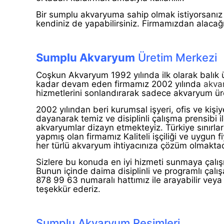
Bir sumplu akvaryuma sahip olmak istiyorsanız 
kendiniz de yapabilirsiniz. Firmamızdan alacağ
Sumplu Akvaryum
Üretim Merkezi
Coşkun Akvaryum 1992 yılında ilk olarak balık ü
kadar devam eden firmamız 2002 yılında
akva
hizmetlerini sonlandırarak sadece akvaryum ür
2002 yılından beri kurumsal işyeri, ofis ve kişi
dayanarak temiz ve disiplinli çalışma prensibi il
akvaryumlar dizayn etmekteyiz. Türkiye sınırları
yapmış olan firmamız Kaliteli işçiliği ve uygun 
her türlü akvaryum ihtiyacınıza çözüm olmaktad
Sizlere bu konuda en iyi hizmeti sunmaya çalışıy
Bunun içinde daima disiplinli ve programlı çalı
878 99 63 numaralı hattımız ile arayabilir veya 7
teşekkür ederiz.
Sumplu Akvaryum Resimleri