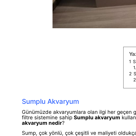
Ya
1
S
1
2
S
2
Sumplu Akvaryum
Günümüzde akvaryumlara olan ilgi her geçen gün
filtre sistemine sahip
Sumplu akvaryum
kullan
akvaryum nedir
?
Sump, çok yönlü, çok çeşitli ve maliyeti oldukç