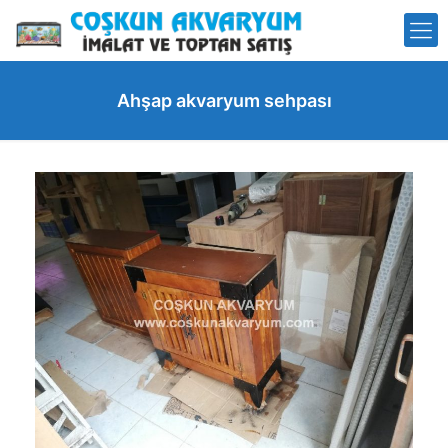
Ahşap akvaryum sehpası