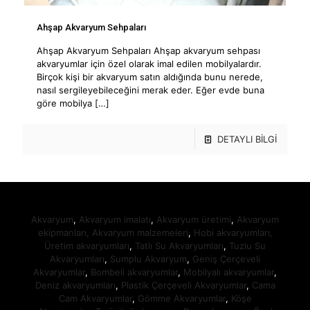
Ahşap Akvaryum Sehpaları
Ahşap Akvaryum Sehpaları Ahşap akvaryum sehpası
akvaryumlar için özel olarak imal edilen mobilyalardır.
Birçok kişi bir akvaryum satın aldığında bunu nerede,
nasıl sergileyebileceğini merak eder. Eğer evde buna
göre mobilya
[…]
DETAYLI BİLGİ
Akvaryum
,
Akvaryum imalatı
,
Akvaryum üretimi
,
Akvaryum
ekipmanları,
Akvaryum malzemeleri
,
Hobi akvaryumları,
Üretim akvaryumları
,
Tatlı Su Akvaryumları
,
Tuzlu Su
Akvaryumları
,
Sumplu Akvaryum
,
Geniş Çerçeveli
Akvaryumlar
,
Bombeli akvaryumlar
,
Mobilyalı akvaryumlar
,
Deniz akvaryumları
,
Plastik Çerçeveli Akvaryumlar
,
Cama
Cam Akvaryumlar
,
Gömme Akvaryumlar
,
Köşe