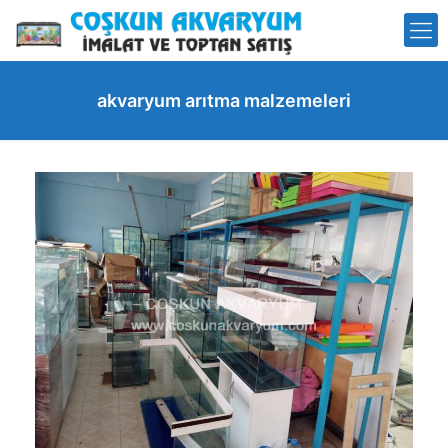
akvaryum arıtma malzemeleri