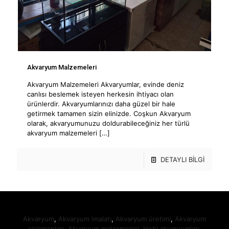
Akvaryum Malzemeleri
Akvaryum Malzemeleri Akvaryumlar, evinde deniz
canlısı beslemek isteyen herkesin ihtiyacı olan
ürünlerdir. Akvaryumlarınızı daha güzel bir hale
getirmek tamamen sizin elinizde. Coşkun Akvaryum
olarak, akvaryumunuzu doldurabileceğiniz her türlü
akvaryum malzemeleri
[…]
DETAYLI BİLGİ
Akvaryum
,
Akvaryum imalatı
,
Akvaryum üretimi
,
Akvaryum
ekipmanları,
Akvaryum malzemeleri
,
Hobi akvaryumları,