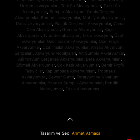
Üretim akvaryumları
,
Tatlı Su Akvaryumları
,
Tuzlu Su
Akvaryumları
,
Sumplu Akvaryum
,
Geniş Çerçeveli
Akvaryumlar
,
Bombeli akvaryumlar
,
Mobilyalı akvaryumlar
,
Deniz akvaryumları
,
Plastik Çerçeveli Akvaryumlar
,
Cama
Cam Akvaryumlar
,
Gömme Akvaryumlar
,
Köşe
Akvaryumlar
,
Tv üniteli akvaryum
,
Drop akvaryum
,
Özel
akvaryumlar
,
Özel Tasarım Akvaryumlar
,
Özel Proje
Akvaryumlar
,
Özel İmalat Akvaryumlar
,
Ahşap Akvaryum
Sehpaları
,
Akvaryum Mobilyaları
,
Alt Sumplu Akvaryumlar
,
Alüminyum Çerçeveli Akvaryumlar
,
Beta Akvaryumları
,
Bölmeli Akvaryumlar
,
Çok Katlı Akvaryumlar
,
Demir Profil
Taşıyıcılar
,
Kaplumbağa Akvaryumları
,
Tropheus
Akvaryumları
,
Seyyar Sump
,
Teraryum ve Vivarium
Akvaryumlar
,
Yandan Sumplu Akvaryumlar
,
Pendik
Telefon
Akvaryumcu
,
Tuzla Akvaryumcu
WhatsApp
Konum
Tasarım ve Seo:
Ahmet Atmaca