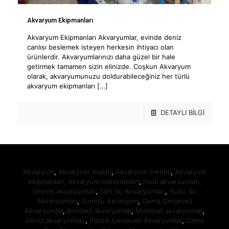
Akvaryum Ekipmanları
Akvaryum Ekipmanları Akvaryumlar, evinde deniz
canlısı beslemek isteyen herkesin ihtiyacı olan
ürünlerdir. Akvaryumlarınızı daha güzel bir hale
getirmek tamamen sizin elinizde. Coşkun Akvaryum
olarak, akvaryumunuzu doldurabileceğiniz her türlü
akvaryum ekipmanları
[…]
DETAYLI BİLGİ
Akvaryum
,
Akvaryum imalatı
,
Akvaryum üretimi
,
Akvaryum
ekipmanları,
Akvaryum malzemeleri
,
Hobi akvaryumları,
Üretim akvaryumları
,
Tatlı Su Akvaryumları
,
Tuzlu Su
Akvaryumları
,
Sumplu Akvaryum
,
Geniş Çerçeveli
Akvaryumlar
,
Bombeli akvaryumlar
,
Mobilyalı akvaryumlar
,
Deniz akvaryumları
,
Plastik Çerçeveli Akvaryumlar
,
Cama