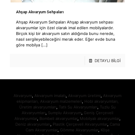
Ahşap Akvaryum Sehpaları
Ahşap Akvaryum Sehpaları Ahşap akvaryum sehpası
akvaryumlar için özel olarak imal edilen mobilyalardır.
Birçok kişi bir akvaryum satın aldığında bunu nerede,
nasıl sergileyebileceğini merak eder. Eğer evde buna
göre mobilya
[…]
DETAYLI BİLGİ
Akvaryum
,
Akvaryum imalatı
,
Akvaryum üretimi
,
Akvaryum
ekipmanları,
Akvaryum malzemeleri
,
Hobi akvaryumları,
Üretim akvaryumları
,
Tatlı Su Akvaryumları
,
Tuzlu Su
Akvaryumları
,
Sumplu Akvaryum
,
Geniş Çerçeveli
Akvaryumlar
,
Bombeli akvaryumlar
,
Mobilyalı akvaryumlar
,
Deniz akvaryumları
,
Plastik Çerçeveli Akvaryumlar
,
Cama
Cam Akvaryumlar
,
Gömme Akvaryumlar
,
Köşe