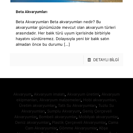
Beta Akvaryumları
Beta Akvaryumları Beta akvaryumları nedir? Bu
akvaryumlar günümüzde mevcut olan akvaryum türleri
arasındadır. Her balık türü uyum içerisinde birbiriyle
hayatını sürdüremez. Dolayısıyla yeni bir balık satın
almadan önce bu durumu
[…]
DETAYLI BİLGİ
Akvaryum
,
Akvaryum imalatı
,
Akvaryum üretimi
,
Akvaryum
ekipmanları,
Akvaryum malzemeleri
,
Hobi akvaryumları,
Üretim akvaryumları
,
Tatlı Su Akvaryumları
,
Tuzlu Su
Akvaryumları
,
Sumplu Akvaryum
,
Geniş Çerçeveli
Akvaryumlar
,
Bombeli akvaryumlar
,
Mobilyalı akvaryumlar
,
Deniz akvaryumları
,
Plastik Çerçeveli Akvaryumlar
,
Cama
Cam Akvaryumlar
,
Gömme Akvaryumlar
,
Köşe