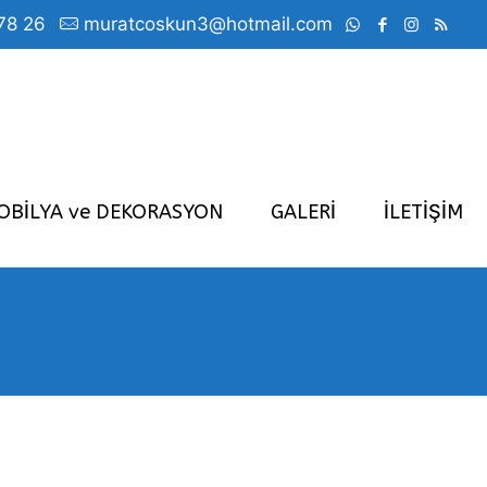
78 26
muratcoskun3@hotmail.com
OBİLYA ve DEKORASYON
GALERİ
İLETİŞİM