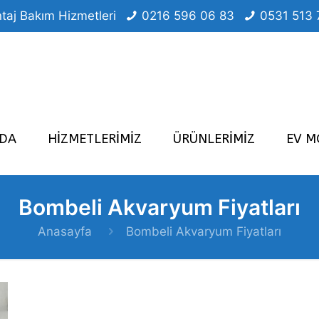
taj Bakım Hizmetleri
0216 596 06 83
0531 513 
ZDA
HİZMETLERİMİZ
ÜRÜNLERİMİZ
EV M
Bombeli Akvaryum Fiyatları
Anasayfa
Bombeli Akvaryum Fiyatları