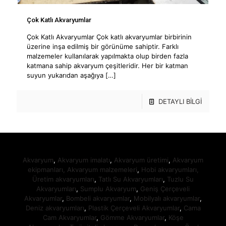
Çok Katlı Akvaryumlar
Çok Katlı Akvaryumlar Çok katlı akvaryumlar birbirinin
üzerine inşa edilmiş bir görünüme sahiptir. Farklı
malzemeler kullanılarak yapılmakta olup birden fazla
katmana sahip akvaryum çeşitleridir. Her bir katman
suyun yukarıdan aşağıya
[…]
DETAYLI BİLGİ
Akvaryum
,
Akvaryum imalatı
,
Akvaryum üretimi
,
Akvaryum
ekipmanları,
Akvaryum malzemeleri
,
Hobi akvaryumları,
Üretim akvaryumları
,
Tatlı Su Akvaryumları
,
Tuzlu Su
Akvaryumları
,
Sumplu Akvaryum
,
Geniş Çerçeveli
Akvaryumlar
,
Bombeli akvaryumlar
,
Mobilyalı akvaryumlar
,
Deniz akvaryumları
,
Plastik Çerçeveli Akvaryumlar
,
Cama
Cam Akvaryumlar
,
Gömme Akvaryumlar
,
Köşe