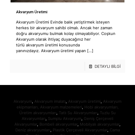
Akvaryum Üretimi
Akvaryum Üretimi Evinde balık yetiştirmek isteyen
herkes bir akvaryum sahibi olmalı. Ancak her zaman
doğru akvaryumu bulmak kolay olmayabiliyor. Coşkun
Akvaryum olarak ihtiyaç duyacağınız her
türlü akvaryum üretimi konusunda
yanınızdayız. Akvaryum üretimi yapan
[…]
DETAYLI BİLGİ
Akvaryum
,
Akvaryum imalatı
,
Akvaryum üretimi
,
Akvaryum
ekipmanları,
Akvaryum malzemeleri
,
Hobi akvaryumları,
Üretim akvaryumları
,
Tatlı Su Akvaryumları
,
Tuzlu Su
Akvaryumları
,
Sumplu Akvaryum
,
Geniş Çerçeveli
Akvaryumlar
,
Bombeli akvaryumlar
,
Mobilyalı akvaryumlar
,
Deniz akvaryumları
,
Plastik Çerçeveli Akvaryumlar
,
Cama