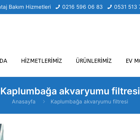
taj Bakım Hizmetleri
0216 596 06 83
0531 513 
ZDA
HİZMETLERİMİZ
ÜRÜNLERİMİZ
EV M
Kaplumbağa akvaryumu filtresi
Anasayfa
Kaplumbağa akvaryumu filtresi