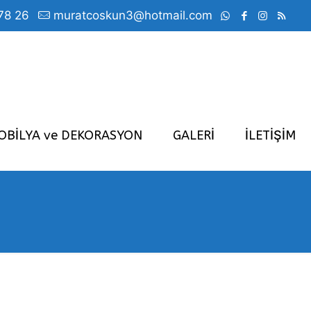
78 26
muratcoskun3@hotmail.com
OBİLYA ve DEKORASYON
GALERİ
İLETİŞİM