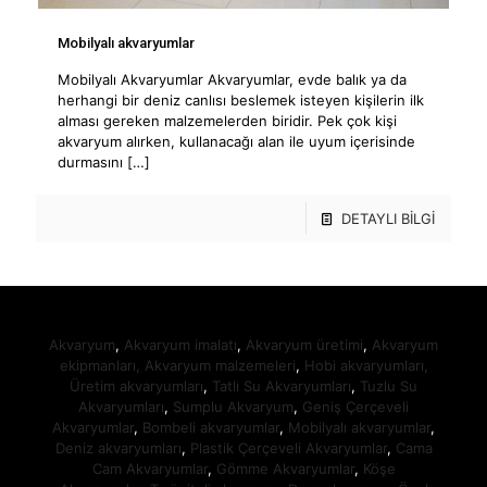
Mobilyalı akvaryumlar
Mobilyalı Akvaryumlar Akvaryumlar, evde balık ya da
herhangi bir deniz canlısı beslemek isteyen kişilerin ilk
alması gereken malzemelerden biridir. Pek çok kişi
akvaryum alırken, kullanacağı alan ile uyum içerisinde
durmasını
[…]
DETAYLI BİLGİ
Akvaryum
,
Akvaryum imalatı
,
Akvaryum üretimi
,
Akvaryum
ekipmanları,
Akvaryum malzemeleri
,
Hobi akvaryumları,
Üretim akvaryumları
,
Tatlı Su Akvaryumları
,
Tuzlu Su
Akvaryumları
,
Sumplu Akvaryum
,
Geniş Çerçeveli
Akvaryumlar
,
Bombeli akvaryumlar
,
Mobilyalı akvaryumlar
,
Deniz akvaryumları
,
Plastik Çerçeveli Akvaryumlar
,
Cama
Cam Akvaryumlar
,
Gömme Akvaryumlar
,
Köşe