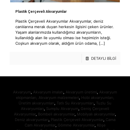
Plastik Çerçeveli Akvaryumlar
Plastik Çerçeveli Akvaryumlar Akvaryumlar, deniz
canlılarına merak duyan herkesin ilgisini çeken ürünler.
Yaşam alanlarımızda kullandığımız akvaryumların,
kullanıldığı alan ile uyumlu olması ise hepimizin isteği.
Coşkun akvaryum olarak, aldığım ürün odama,
[…]
DETAYLI BİLGİ
Akvaryum
,
Akvaryum imalatı
,
Akvaryum üretimi
,
Akvaryum
ekipmanları,
Akvaryum malzemeleri
,
Hobi akvaryumları,
Üretim akvaryumları
,
Tatlı Su Akvaryumları
,
Tuzlu Su
Akvaryumları
,
Sumplu Akvaryum
,
Geniş Çerçeveli
Akvaryumlar
,
Bombeli akvaryumlar
,
Mobilyalı akvaryumlar
,
Deniz akvaryumları
,
Plastik Çerçeveli Akvaryumlar
,
Cama
Cam Akvaryumlar
,
Gömme Akvaryumlar
,
Köşe