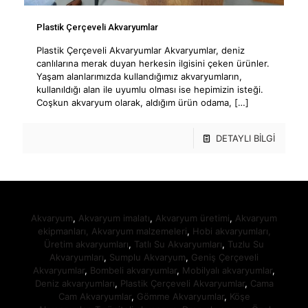
Plastik Çerçeveli Akvaryumlar
Plastik Çerçeveli Akvaryumlar Akvaryumlar, deniz
canlılarına merak duyan herkesin ilgisini çeken ürünler.
Yaşam alanlarımızda kullandığımız akvaryumların,
kullanıldığı alan ile uyumlu olması ise hepimizin isteği.
Coşkun akvaryum olarak, aldığım ürün odama,
[…]
DETAYLI BİLGİ
Akvaryum
,
Akvaryum imalatı
,
Akvaryum üretimi
,
Akvaryum
ekipmanları,
Akvaryum malzemeleri
,
Hobi akvaryumları,
Üretim akvaryumları
,
Tatlı Su Akvaryumları
,
Tuzlu Su
Akvaryumları
,
Sumplu Akvaryum
,
Geniş Çerçeveli
Akvaryumlar
,
Bombeli akvaryumlar
,
Mobilyalı akvaryumlar
,
Deniz akvaryumları
,
Plastik Çerçeveli Akvaryumlar
,
Cama
Cam Akvaryumlar
,
Gömme Akvaryumlar
,
Köşe