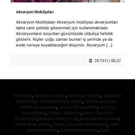
Akvaryum Mobilyaları
Akvaryum Mobilyaları Akvaryum mobilyası akvaryumları
daha canlı şekilde göstermek için kullanılmaktadır.
Akvaryumların boyutları günümüzde oldukça farklılık
gösterir. Kişiler çoğu zaman bunları iş yerinde ya da
evde nereye koyabileceğini düşünür. Akvaryum
[…]
DETAYLI BİLGİ
Akvaryum
,
Akvaryum imalatı
,
Akvaryum üretimi
,
Akvaryum
ekipmanları,
Akvaryum malzemeleri
,
Hobi akvaryumları,
Üretim akvaryumları
,
Tatlı Su Akvaryumları
,
Tuzlu Su
Akvaryumları
,
Sumplu Akvaryum
,
Geniş Çerçeveli
Akvaryumlar
,
Bombeli akvaryumlar
,
Mobilyalı akvaryumlar
,
Deniz akvaryumları
,
Plastik Çerçeveli Akvaryumlar
,
Cama
Cam Akvaryumlar
,
Gömme Akvaryumlar
,
Köşe