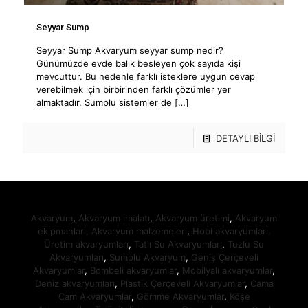
Seyyar Sump
Seyyar Sump Akvaryum seyyar sump nedir?
Günümüzde evde balık besleyen çok sayıda kişi
mevcuttur. Bu nedenle farklı isteklere uygun cevap
verebilmek için birbirinden farklı çözümler yer
almaktadır. Sumplu sistemler de
[…]
DETAYLI BİLGİ
Akvaryum
,
Akvaryum imalatı
,
Akvaryum üretimi
,
Akvaryum
ekipmanları,
Akvaryum malzemeleri
,
Hobi akvaryumları,
Üretim akvaryumları
,
Tatlı Su Akvaryumları
,
Tuzlu Su
Akvaryumları
,
Sumplu Akvaryum
,
Geniş Çerçeveli
Akvaryumlar
,
Bombeli akvaryumlar
,
Mobilyalı akvaryumlar
,
Deniz akvaryumları
,
Plastik Çerçeveli Akvaryumlar
,
Cama
Cam Akvaryumlar
,
Gömme Akvaryumlar
,
Köşe