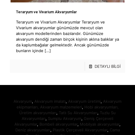
Teraryum ve Vivarium Akvaryumlar
Teraryum ve Vivarium Akvaryumlar Teraryum ve
Vivarium akvaryumlar günümüzde mevcut olan
akvaryum modellerinden bazılarıdır. Günümüze
akvaryum dendiği zaman birçok kişinin aklına balıklar ya
da kaplumbağalar gelmektedir. Ancak günümüzde
bunların içinde
[…]
DETAYLI BİLGİ
Akvaryum
,
Akvaryum imalatı
,
Akvaryum üretimi
,
Akvaryum
ekipmanları,
Akvaryum malzemeleri
,
Hobi akvaryumları,
Üretim akvaryumları
,
Tatlı Su Akvaryumları
,
Tuzlu Su
Akvaryumları
,
Sumplu Akvaryum
,
Geniş Çerçeveli
Akvaryumlar
,
Bombeli akvaryumlar
,
Mobilyalı akvaryumlar
,
Deniz akvaryumları
,
Plastik Çerçeveli Akvaryumlar
,
Cama