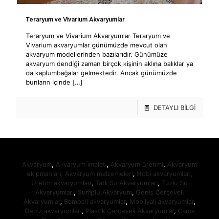
Teraryum ve Vivarium Akvaryumlar
Teraryum ve Vivarium Akvaryumlar Teraryum ve
Vivarium akvaryumlar günümüzde mevcut olan
akvaryum modellerinden bazılarıdır. Günümüze
akvaryum dendiği zaman birçok kişinin aklına balıklar ya
da kaplumbağalar gelmektedir. Ancak günümüzde
bunların içinde
[…]
DETAYLI BİLGİ
Akvaryum
,
Akvaryum imalatı
,
Akvaryum üretimi
,
Akvaryum
ekipmanları,
Akvaryum malzemeleri
,
Hobi akvaryumları,
Üretim akvaryumları
,
Tatlı Su Akvaryumları
,
Tuzlu Su
Akvaryumları
,
Sumplu Akvaryum
,
Geniş Çerçeveli
Akvaryumlar
,
Bombeli akvaryumlar
,
Mobilyalı akvaryumlar
,
Deniz akvaryumları
,
Plastik Çerçeveli Akvaryumlar
,
Cama