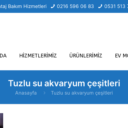
taj Bakım Hizmetleri
0216 596 06 83
0531 513 
ZDA
HİZMETLERİMİZ
ÜRÜNLERİMİZ
EV M
Tuzlu su akvaryum çeşitleri
Anasayfa
Tuzlu su akvaryum çeşitleri