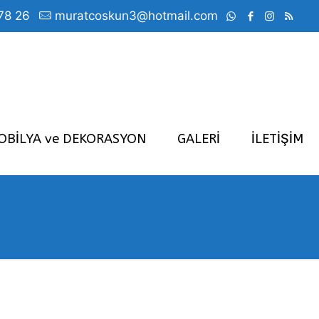
78 26
muratcoskun3@hotmail.com
OBİLYA ve DEKORASYON
GALERİ
İLETİŞİM