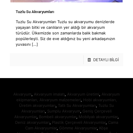
Tuzlu Su Akvaryumları
Tuzlu Su Akvaryumları Tuzlu su akvaryumu denizlerde
yaşayan bitki ve canlıların yer aldığı bir akvaryum
türüdür. Ülkemizde son zamanlarda balık bakmak
popülerleşti. Siz de eve aldığınız bu yeni arkadaşınızın
yuvasını
[…]
DETAYLI BİLGİ
Akvaryum
,
Akvaryum imalatı
,
Akvaryum üretimi
,
Akvaryum
ekipmanları,
Akvaryum malzemeleri
,
Hobi akvaryumları,
Üretim akvaryumları
,
Tatlı Su Akvaryumları
,
Tuzlu Su
Akvaryumları
,
Sumplu Akvaryum
,
Geniş Çerçeveli
Akvaryumlar
,
Bombeli akvaryumlar
,
Mobilyalı akvaryumlar
,
Deniz akvaryumları
,
Plastik Çerçeveli Akvaryumlar
,
Cama
Cam Akvaryumlar
,
Gömme Akvaryumlar
,
Köşe