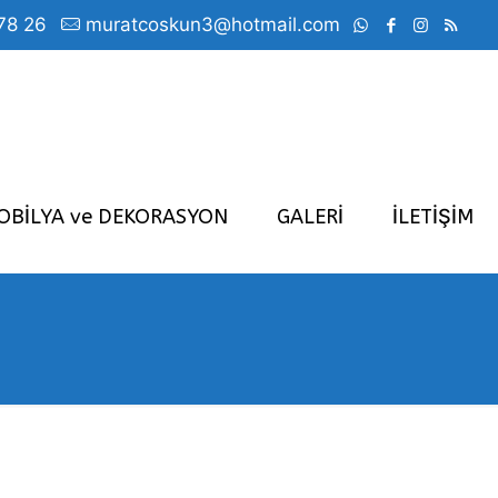
78 26
muratcoskun3@hotmail.com
OBİLYA ve DEKORASYON
GALERİ
İLETİŞİM