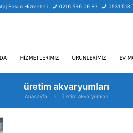
taj Bakım Hizmetleri
0216 596 06 83
0531 513 
ZDA
HİZMETLERİMİZ
ÜRÜNLERİMİZ
EV M
üretim akvaryumları
Anasayfa
üretim akvaryumları